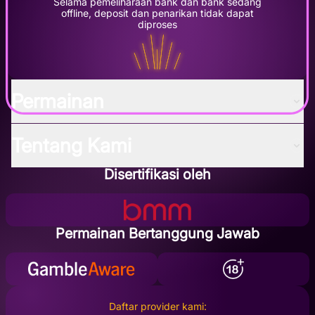
Selama pemeliharaan bank dan bank sedang
offline, deposit dan penarikan tidak dapat
diproses
Permainan
Tentang Kami
Disertifikasi oleh
Permainan Bertanggung Jawab
Daftar provider kami: